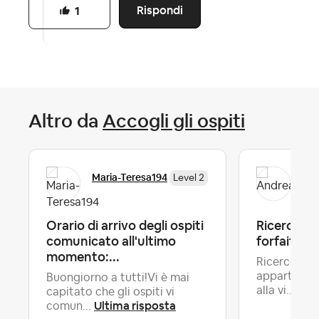
Rispondi
1
Altro da
Accogli gli ospiti
Maria-Teresa194
And
Level 2
Orario di arrivo degli ospiti
Ricerca pu
comunicato all'ultimo
forfait inc
momento:...
Ricerco , c
appartamen
Buongiorno a tutti!Vi è mai
alla vi...
capitato che gli ospiti vi
Ultima risposta
comun...