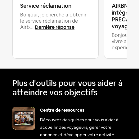
Service réclamation
AIRBNB r
intégrale
Bonjour, je cherche à obtenir
PRECAUTi
le service réclamation de
voyageuse 
Dernière réponse
Airb...
Bonjour a t
vivre avec 
expérience..
Plus d'outils pour vous aider à
atteindre vos objectifs
Centre de ressources
Découvrez des guides pour vous aider à
accueillir des voyageurs, gérer votre
annonce et développer votre activité.