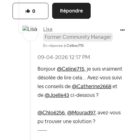
Répondre
0
Lisa
Former Community Manager
En réponse à
Celine715
‎09-04-2026
12:17 PM
Bonjour
@Celine715
, je suis vraiment
désolée de lire cela... Avez-vous suivi
les conseils de
@Catherine2668
et
de
@Joelle43
ci-dessous ?
@Chloé256
,
@Mourad97
, avez-vous
pu trouver une solution ?
-----