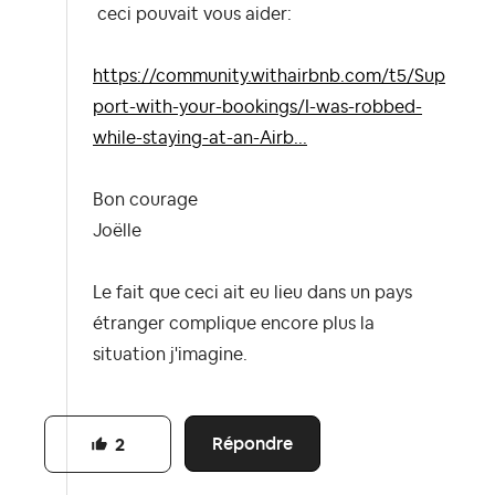
ceci pouvait vous aider:
https://community.withairbnb.com/t5/Sup
port-with-your-bookings/I-was-robbed-
while-staying-at-an-Airb...
Bon courage
Joëlle
Le fait que ceci ait eu lieu dans un pays
étranger complique encore plus la
situation j'imagine.
Répondre
2