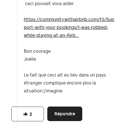
ceci pouvait vous aider:
https://community.withairbnb.com/t5/Sup
port-with-your-bookings/I-was-robbed-
while-staying-at-an-Airb...
Bon courage
Joëlle
Le fait que ceci ait eu lieu dans un pays
étranger complique encore plus la
situation j'imagine.
Répondre
2