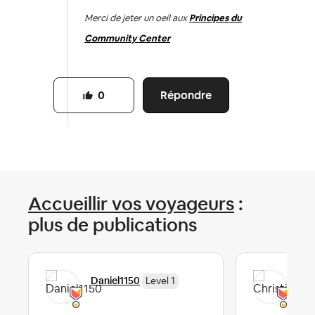
Merci de jeter un oeil aux
Principes du
Community Center
Répondre
0
Accueillir vos voyageurs
:
plus de publications
Daniel1150
Chr
Level 1