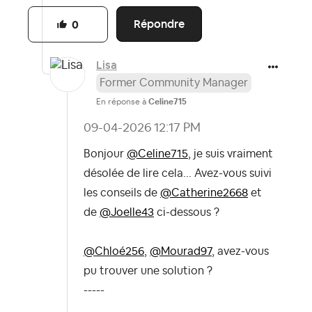
Répondre
0
Lisa
Former Community Manager
En réponse à
Celine715
‎09-04-2026
12:17 PM
Bonjour
@Celine715
, je suis vraiment
désolée de lire cela... Avez-vous suivi
les conseils de
@Catherine2668
et
de
@Joelle43
ci-dessous ?
@Chloé256
,
@Mourad97
, avez-vous
pu trouver une solution ?
-----