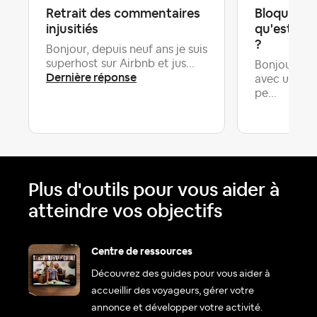
Retrait des commentaires
Bloquer u
injusitiés
qu'est ce 
?
Bonjour, depuis neuf ans je suis
superhost sur Airbnb et jus...
Bonjour,J'ai
Dernière réponse
avec une v
pe...
Plus d'outils pour vous aider à
atteindre vos objectifs
Centre de ressources
Découvrez des guides pour vous aider à
accueillir des voyageurs, gérer votre
annonce et développer votre activité.