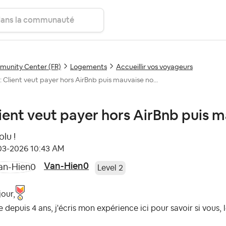
unity Center (FR)
Logements
Accueillir vos voyageurs
: Client veut payer hors AirBnb puis mauvaise no...
ient veut payer hors AirBnb puis 
lu !
-03-2026
10:43 AM
Van-Hien0
Level 2
our,
 depuis 4 ans, j'écris mon expérience ici pour savoir si vous,