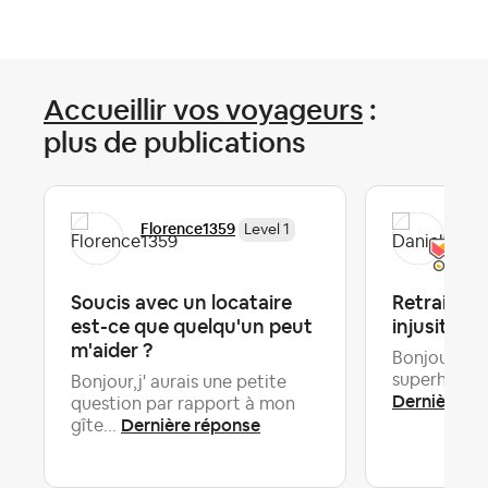
Accueillir vos voyageurs
:
plus de publications
Florence1359
Dan
Level 1
Soucis avec un locataire
Retrait d
est-ce que quelqu'un peut
injusitiés
m'aider ?
Bonjour, dep
superhost su
Bonjour,j' aurais une petite
Dernière ré
question par rapport à mon
Dernière réponse
gîte...