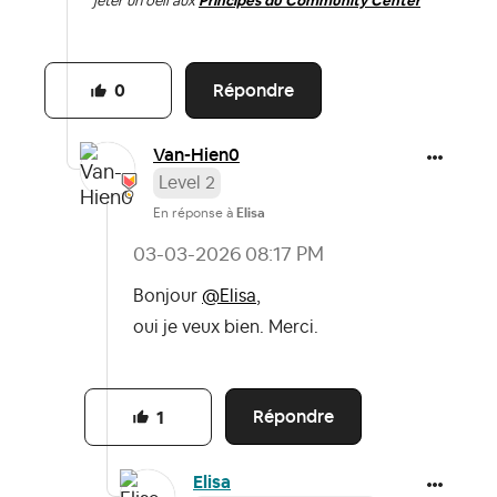
jeter un oeil aux
Principes du Community Center
Répondre
0
Van-Hien0
Level 2
En réponse à
Elisa
‎03-03-2026
08:17 PM
Bonjour
@Elisa
,
oui je veux bien. Merci.
Répondre
1
Elisa