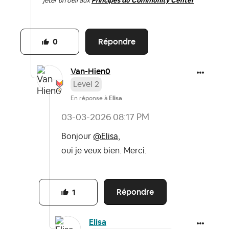
jeter un oeil aux
Principes du Community Center
Répondre
0
Van-Hien0
Level 2
En réponse à
Elisa
‎03-03-2026
08:17 PM
Bonjour
@Elisa
,
oui je veux bien. Merci.
Répondre
1
Elisa