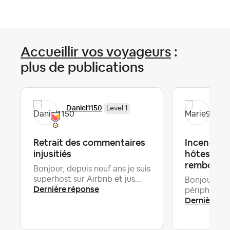
Accueillir vos voyageurs
:
plus de publications
Daniel1150
Mar
Level 1
Retrait des commentaires
Incendie g
injusitiés
hôtes assu
rembourse
Bonjour, depuis neuf ans je suis
superhost sur Airbnb et jus...
Bonjour à to
Dernière réponse
périphérie d
Dernière ré