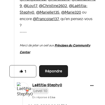
9
,
@Lou17
,
@Christine2602
,
@Laëtitia-
Stephy0
,
@Marielle135
,
@Marie320
ou
encore
@Francoise137
, qu'en pensez-vous
?
-----
Merci de jeter un oeil aux
Principes du Community
Center
Répondre
1
Laëtitia-Stephy
0
Level 10
En réponse à
Lisa