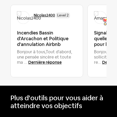
Nicolas2400
Am
Level 2
Incendies Bassin
Signaler u
d'Arcachon et Politique
quelles c
d'annulation Airbnb
pour l'hôt
Bonjour à tous,Tout d'abord,
Bonjour à l
une pensée sincère et toute
sollicite vo
Dernière réponse
Dernièr
ma ...
re...
Plus d'outils pour vous aider à
atteindre vos objectifs