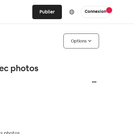
Publier
Connexion
Options
vec photos
urs photos