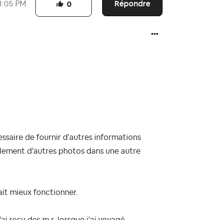
Répondre
1:05 PM
0
écessaire de fournir d'autres informations
lement d'autres photos dans une autre
ait mieux fonctionner.
'ai reçu des m.r. lorsque j'ai voyagé