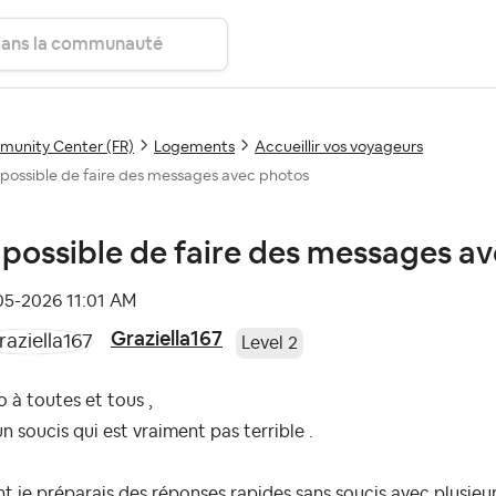
unity Center (FR)
Logements
Accueillir vos voyageurs
possible de faire des messages avec photos
possible de faire des messages a
-05-2026
11:01 AM
Graziella167
Level 2
o à toutes et tous ,
 un soucis qui est vraiment pas terrible .
t je préparais des réponses rapides sans soucis avec plusie