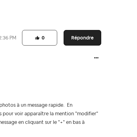
Répondre
2:36 PM
0
rs photos à un message rapide. En
 pour voir apparaître la mention "modifier"
essage en cliquant sur le "+" en bas à