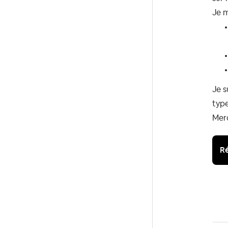
Je m
Je s
type
Mer
Ré