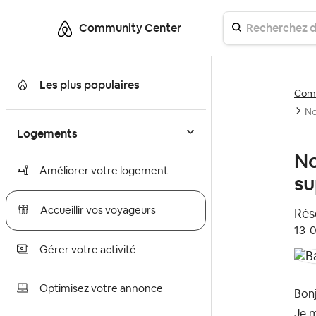
Community Center
Les plus populaires
Comm
No
Logements
No
Améliorer votre logement
su
Accueillir vos voyageurs
Réso
‎13-
Gérer votre activité
Optimisez votre annonce
Bonj
Je m