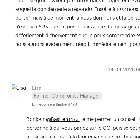
supposé qu'ils avaient pu entrer dans le logement. A
auquel la conciergerie a répondu. Ensuite à 1:02 nous 
porte" mais à ce moment la nous dormions et la perso
n'est qu'à 6:35 que j'ai pris conaissance du message auq
déferlement d'énervement que je peux comprendre év
nous aurions évidemment réagit immédiatement pour l
‎14-04-2026
0
Lisa
Former Community Manager
En réponse à
Bastien1473
Bonjour
@Bastien1473
, j
e me permet un conseil, t
personne à qui vous parlez sur le CC, puis sélect
apparaîtra alors. Cela leur envoie une notificati