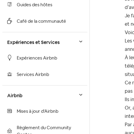
Guides des hôtes
d’av
Je f
Café de la communauté
et n
Voic
Les 
Expériences et Services
anno
À le
Expériences Airbnb
télé
situ
Services Airbnb
Ce n
pas 
Airbnb
Ils 
Or, 
Mises à jour d'Airbnb
inte
Par 
Règlement du Community
aucu