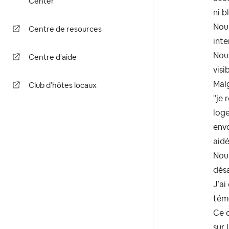
Center
ni b
Nou
Centre de resources
inte
Nous
Centre d'aide
visi
Malg
Club d’hôtes locaux
"
je 
loge
envo
aidé
Nous
dés
J’a
tém
Ce c
sur 