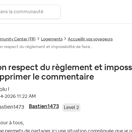
unity Center (FR)
Logements
Accueillir vos voyageurs
n respect du règlement et impossibilité de faire...
n respect du règlement et impossib
pprimer le commentaire
lu !
04-2026
11:22 AM
Bastien1473
Level 2
our à tous,
e permets de partager ici une situation compliquée que je r