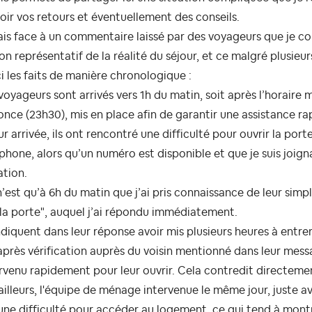
oir vos retours et éventuellement des conseils.
ais face à un commentaire laissé par des voyageurs que je 
on représentatif de la réalité du séjour, et ce malgré plusieu
i les faits de manière chronologique :
voyageurs sont arrivés vers 1h du matin, soit après l’horair
nce (23h30), mis en place afin de garantir une assistance ra
ur arrivée, ils ont rencontré une difficulté pour ouvrir la po
phone, alors qu’un numéro est disponible et que je suis joi
ation.
’est qu’à 6h du matin que j’ai pris connaissance de leur simp
la porte", auquel j’ai répondu immédiatement.
indiquent dans leur réponse avoir mis plusieurs heures à entre
après vérification auprès du voisin mentionné dans leur messa
rvenu rapidement pour leur ouvrir. Cela contredit directemen
ailleurs, l'équipe de ménage intervenue le même jour, juste a
ne difficulté pour accéder au logement, ce qui tend à montr