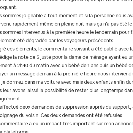
loquant.
s sommes joignable à tout moment et si la personne nous av
rvenu rapidement même en pleine nuit mais ça n'a pas été le
 sommes intervenus à la première heure le lendemain pour fa
blement été dégradée par les voyageurs précédents.
ré ces éléments, le commentaire suivant a été publié avec la
rédige la note de 5 juste pour la dame de ménage ayant eu un
ment à 2h40 du matin avec un bébé de 1 ans puis un bébé de
yer un message demain à la première heure nous interviendr
 je dormez dans ma voiture avec mais deux enfants enfin dur
 leur avons laissé la possibilité de rester plus longtemps d
agrément.
i effectué deux demandes de suppression auprès du support
oignage du voisin. Ces deux demandes ont été refusées.
ommentaire a eu un impact très important sur mon annonce, 
la plateforme.