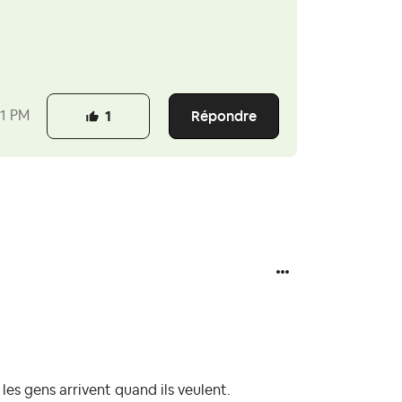
Répondre
31 PM
1
es gens arrivent quand ils veulent.