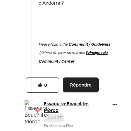
d’Andorre ?
-----
Please follow the
Community Guidelines
//
Merci de jeter un oeil aux
Principes du
Community Center
Répondre
0
Essaouira-Beach
life-
Moro0
Level 10
En réponse à
Elisa