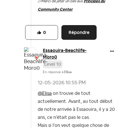
//
Merci de jeter un oeil aux
Principes du
Community Center
Répondre
0
Essaouira-Beach
life-
Moro0
Level 10
En réponse à
Elisa
‎12-05-2026
10:55 PM
@Elisa
on trouve de tout
actuellement. Avant, au tout début
de notre arrivée à Essaouira, il y a 20
ans, ce n'était pas le cas.
Mais si l'on veut quelque chose de