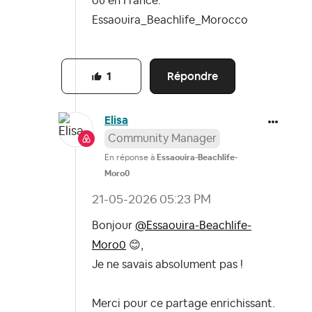
ou en France.
Essaouira_Beachlife_Morocco
Répondre
1
Elisa
Community Manager
En réponse à
Essaouira-Beachlife-
Moro0
‎21-05-2026
05:23 PM
Bonjour
@Essaouira-Beachlife-
Moro0
😊
,
Je ne savais absolument pas !
Merci pour ce partage enrichissant.