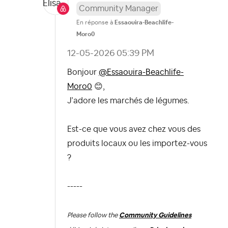
Community Manager
En réponse à
Essaouira-Beachlife-
Moro0
‎12-05-2026
05:39 PM
Bonjour
@Essaouira-Beachlife-
Moro0
😊
,
J’adore les marchés de légumes.
Est-ce que vous avez chez vous des
produits locaux ou les importez-vous
?
-----
Please follow the
Community Guidelines