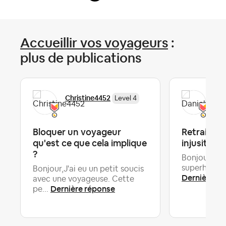
Accueillir vos voyageurs
:
plus de publications
Christine4452
Dan
Level 4
Bloquer un voyageur
Retrait d
qu'est ce que cela implique
injusitiés
?
Bonjour, dep
superhost su
Bonjour,J'ai eu un petit soucis
Dernière ré
avec une voyageuse. Cette
Dernière réponse
pe...