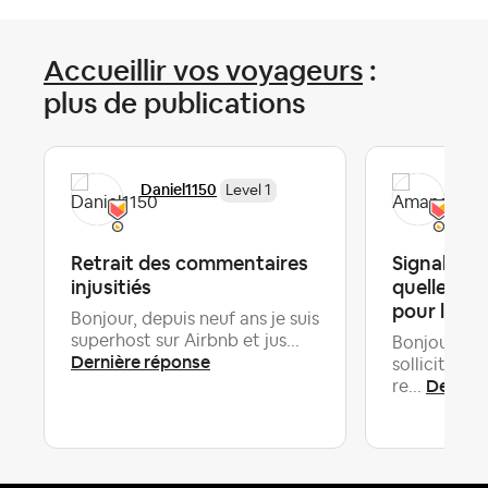
Accueillir vos voyageurs
:
plus de publications
Daniel1150
Am
Level 1
Retrait des commentaires
Signaler u
injusitiés
quelles c
pour l'hôt
Bonjour, depuis neuf ans je suis
superhost sur Airbnb et jus...
Bonjour à l
Dernière réponse
sollicite vo
Dernièr
re...