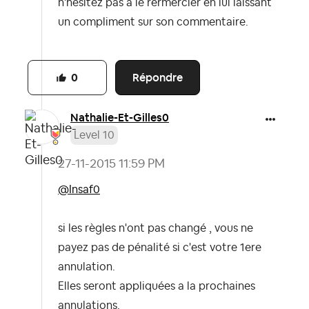
n'hésitez pas à le rermercier en lui laissant
un compliment sur son commentaire.
Répondre
0
Nathalie-Et-Gil
les0
Level 10
‎27-11-2015
11:59 PM
@Insaf0
si les règles n'ont pas changé , vous ne
payez pas de pénalité si c'est votre 1ere
annulation.
Elles seront appliquées a la prochaines
annulations.