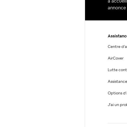
à accueil
annonce 
Assistanc
Centre d'a
AirCover
Lutte cont
Assistanc
Options d'
J'ai un pr