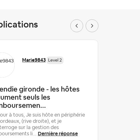
blications
Marie9843
Level 2
endie gironde - les hôtes
Retrai
ument seuls les
injusiti
mboursemen...
Bonjour, d
sur Airbnb
our à tous, Je suis hôte en périphérie
satisfait 
ordeaux, (rive droite), et je
fonctionn
terroge sur la gestion des
Dernière réponse
oursements li...