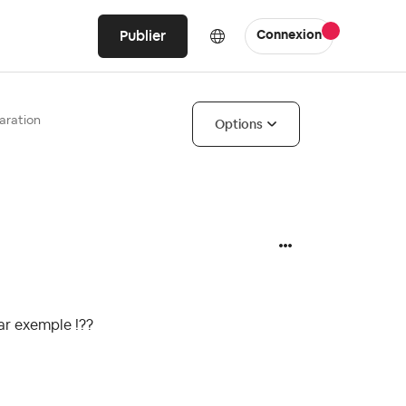
Publier
Connexion
aration
Options
par exemple !??