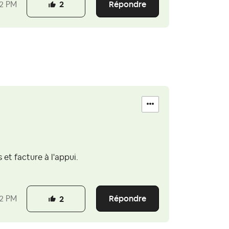
Répondre
2 PM
2
t facture à l'appui.
Répondre
2 PM
2