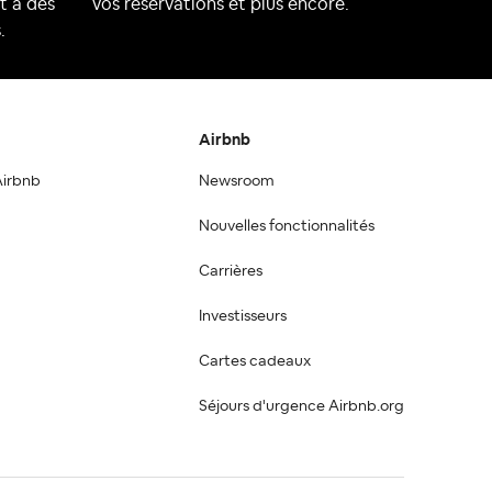
t à des
vos réservations et plus encore.
.
Airbnb
Airbnb
Newsroom
Nouvelles fonctionnalités
Carrières
Investisseurs
Cartes cadeaux
Séjours d'urgence Airbnb.org