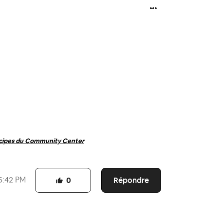
ncipes du Community Center
Répondre
5:42 PM
0