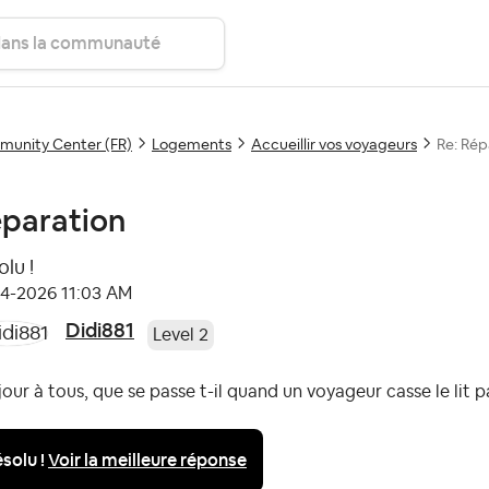
unity Center (FR)
Logements
Accueillir vos voyageurs
Re: Rép
paration
lu !
04-2026
11:03 AM
Didi881
Level 2
our à tous, que se passe t-il quand un voyageur casse le lit 
solu !
Voir la meilleure réponse