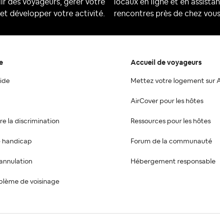
lir des voyageurs, gérer votre
locaux en ligne et en assistan
et développer votre activité.
rencontres près de chez vous
e
Accueil de voyageurs
ide
Mettez votre logement sur 
AirCover pour les hôtes
re la discrimination
Ressources pour les hôtes
e handicap
Forum de la communauté
annulation
Hébergement responsable
oblème de voisinage