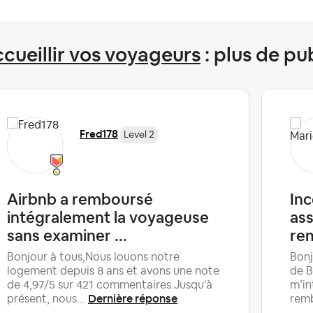
cueillir vos voyageurs
: plus de pu
Fred178
Level 2
Airbnb a remboursé
Inc
intégralement la voyageuse
ass
sans examiner ...
re
Bonjour à tous,Nous louons notre
Bonj
logement depuis 8 ans et avons une note
de B
de 4,97/5 sur 421 commentaires.Jusqu'à
m’in
Dernière réponse
présent, nous...
remb