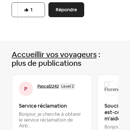
Répondre
1
Accueillir vos voyageurs
:
plus de publications
Pascal2242
Flo
Level 2
Service réclamation
Soucis ave
est-ce qu
Bonjour, je cherche à obtenir
m'aider ?
le service réclamation de
Airb...
Bonjour,j' a