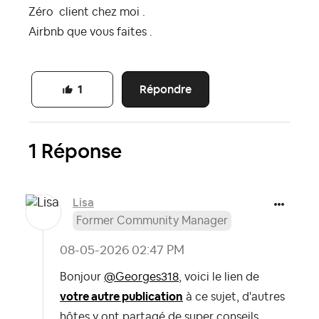
Zéro client chez moi .
Airbnb que vous faites .
Répondre
1
1 Réponse
Lisa
Former Community Manager
‎08-05-2026
02:47 PM
Bonjour
@Georges318
, voici le lien de
votre autre publication
à ce sujet, d'autres
hôtes y ont partagé de super conseils.