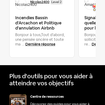
Nicolas2400
Am
Level 2
Incendies Bassin
Signaler u
d'Arcachon et Politique
quelles c
d'annulation Airbnb
pour l'hôt
Bonjour à tous,Tout d'abord,
Bonjour à l
une pensée sincère et toute
sollicite vo
Dernière réponse
Dernièr
ma ...
re...
Plus d'outils pour vous aider à
atteindre vos objectifs
Centre de ressources
Découvrez des guides pour vous aider à