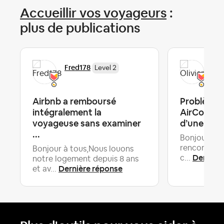
Accueillir vos voyageurs
:
plus de publications
Fred178
Oli
Level 2
Airbnb a remboursé
Problème 
intégralement la
AirCover 
voyageuse sans examiner
d’une voy
...
Bonjour, Je 
rencontre u
Bonjour à tous,Nous louons
Dernièr
c...
notre logement depuis 8 ans
Dernière réponse
et av...