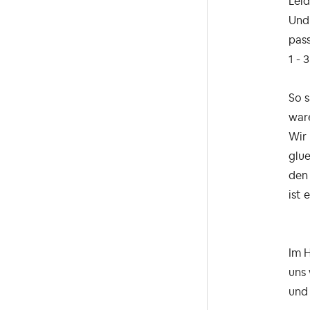
Leid
Und 
pas
1 - 
So s
war
Wir
glu
den 
ist 
Im H
uns 
und