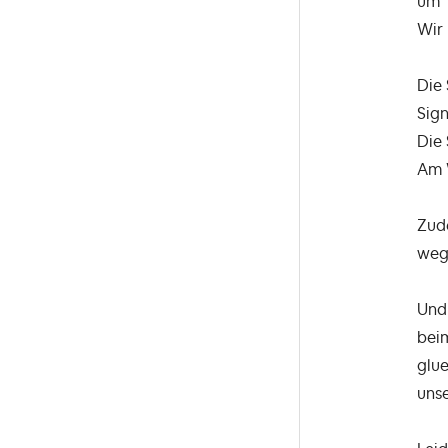
um 
Wir 
Die 
Sign
Die 
Am 
Zude
wege
Und 
bei
glue
unse