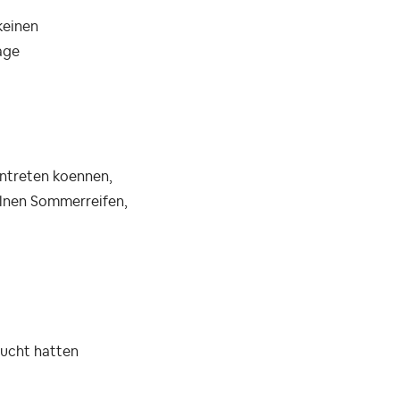
keinen
age
antreten koennen,
elnen Sommerreifen,
bucht hatten