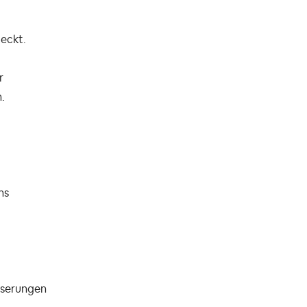
eckt.
r
.
ns
sserungen