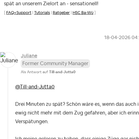
spät an unserem Zielort an - sensationell!
[
FAQ+Support
|
Tutorials
|
Ratgeber
|
HSC Ba-Wü
]
‎18-04-2026
04
Juliane
Former Community Manager
Als Antwort auf
Till-and-Jutta0
@Till-and-Jutta0
Drei Minuten zu spät? Schön wäre es, wenn das auch i
ewig nicht mehr mit dem Zug gefahren, aber ich erin
Verspätungen.