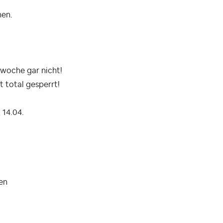
hen.
swoche gar nicht!
 total gesperrt!
 14.04.
en