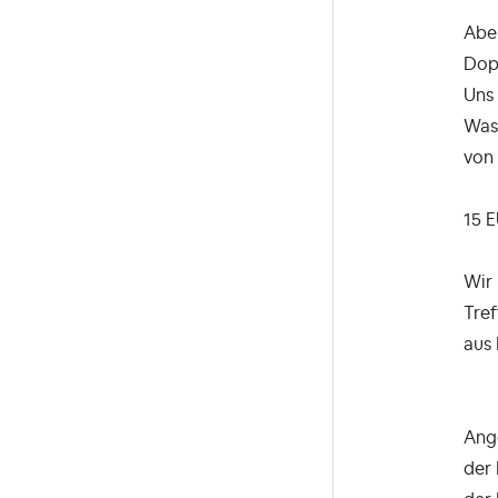
Aber
Dopp
Uns 
Was 
von
15 E
Wir 
Tre
aus
Ang
der 