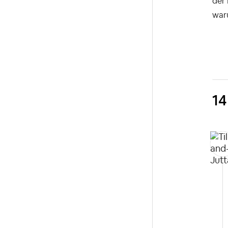
der 
waru
14