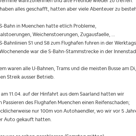
Termine wahrzunehmen und alte Freunde wieder zu treffen.
haben alles geschafft, hatten aber viele Abenteuer zu beste
S-Bahn in Muenchen hatte etlich Probleme,
alstoerungen, Weichenstoerungen, Zugausfaelle, ...
S-Bahnlinien S1 und S8 zum Flughafen fuhren in der Werktag
Wochenende war die S-Bahn-Stammstrecke in der Innenstadt
m waren alle U-Bahnen, Trams und die meisten Busse am Di,
n Streik ausser Betrieb.
am 11.04. auf der Hinfahrt aus dem Saarland hatten wir
m Passieren des Flughafen Muenchen einen Reifenschaden;
cklicherweise nur 100m von Autohaendler, wo wir vor 5 Jahr
r Auto gekauft hatten.