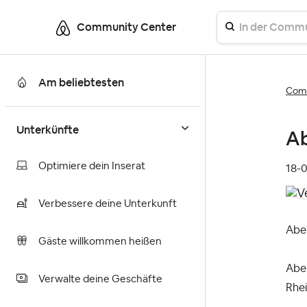
Community Center
Am beliebtesten
Comm
Unterkünfte
Ab
Optimiere dein Inserat
‎18-
Verbessere deine Unterkunft
Abe
Gäste willkommen heißen
Aben
Verwalte deine Geschäfte
Rhei