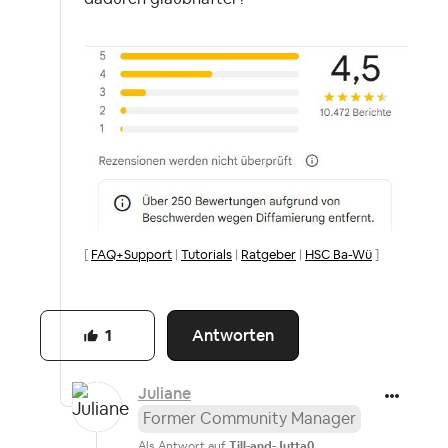
[
FAQ+Support
|
Tutorials
|
Ratgeber
|
HSC Ba-Wü
]
Antworten
1
Juliane
Former Community Manager
Als Antwort auf
Till-and-Jutta0