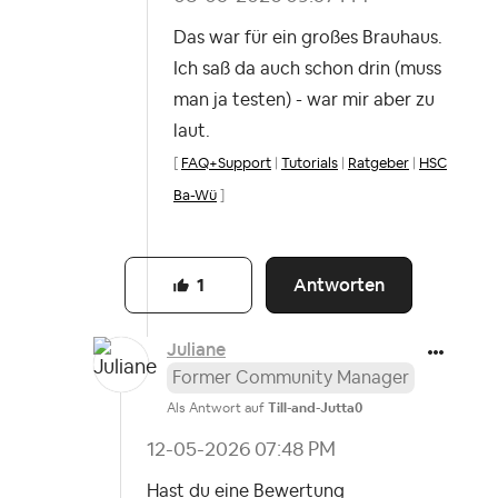
Das war für ein großes Brauhaus.
Ich saß da auch schon drin (muss
man ja testen) - war mir aber zu
laut.
[
FAQ+Support
|
Tutorials
|
Ratgeber
|
HSC
Ba-Wü
]
Antworten
1
Juliane
Former Community Manager
Als Antwort auf
Till-and-Jutta0
‎12-05-2026
07:48 PM
Hast du eine Bewertung