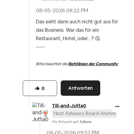
‎08-05-2026
08:22 PM
Das sieht dann auch nicht gut aus für
das Business. War das für ein
Restaurant, Hotel, oder...?
🤔
-----
Bitte beachtet die
Richtlinien der Community
Antworten
0
Till-and-Jutta0
Host Advisory Board Alumni
Als Antwort auf
Juliane
‎08-05-2026
09:57 PM