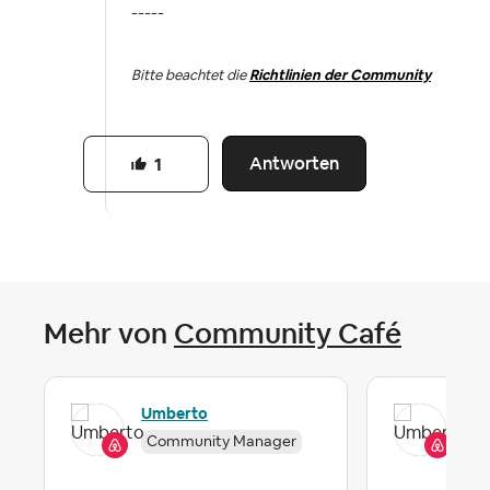
-----
Bitte beachtet die
Richtlinien der Community
Antworten
1
Mehr von
Community Café
Umberto
Um
Community Manager
Co