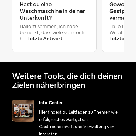
Hast du eine
Gewohnheit
Waschmaschine in deiner
Gastgeber
Unterkunft?
vermeiden 
Hallo zusammen, ich habe
Hallo liebe
bemerkt, dass viele von euch
Wir alle wis
Letzte Antwort
Letzte Ant
h...
Weitere Tools, die dich deinen
Zielen näherbringen
Info-Center
Hier findest du Leitfäden zu Themen wie
erfolgreiches Gastgeben,
Gastfreundschaft und Verwaltung von
Inseraten.