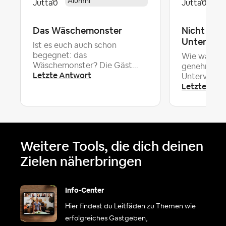
Alumni
Al
Das Wäschemonster
Nicht gen
Untermiet
Ist es euch auch schon
begegnet: das
Wie war das
Wäschemonster? Die Gäst...
genehmigte
Letzte Antwort
Untervermie
Letzte Ant
Weitere Tools, die dich deinen
Zielen näherbringen
Info-Center
Hier findest du Leitfäden zu Themen wie
erfolgreiches Gastgeben,