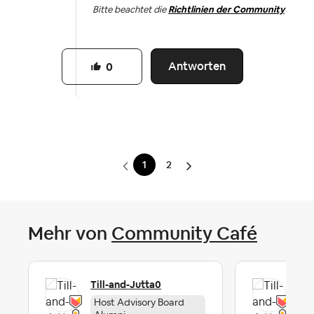
Bitte beachtet die
Richtlinien der Community
Antworten
0
1
2
Mehr von
Community Café
Till-and-Jutta0
Til
Host Advisory Board
Ho