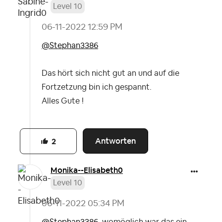
Level 10
‎06-11-2022
12:59 PM
@Stephan3386
Das hört sich nicht gut an und auf die
Fortzetzung bin ich gespannt.
Alles Gute !
Antworten
2
Monika--Elisabe
th0
Level 10
‎06-11-2022
05:34 PM
@Stephan3386
, womöglich war das ein