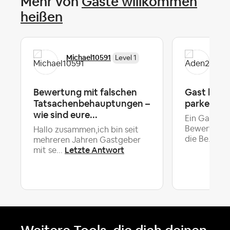
Mehr von
Gäste willkommen
heißen
Michael10591
Ad
Level 1
Bewertung mit falschen
Gast besc
Tatsachenbehauptungen –
parkende
wie sind eure...
Ein Gast hat
Bewertung 
Hallo zusammen,ich bin seit
Let
die Be...
mehreren Jahren Gastgeber
Letzte Antwort
mit se...