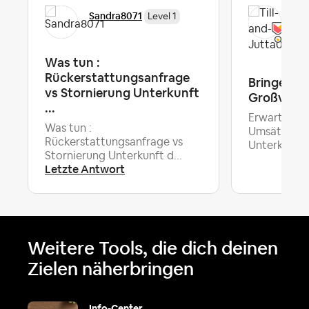
Til
Sandra8071
Level 1
Ho
Al
Was tun :
Rückerstattungsanfrage
Bringens
vs Stornierung Unterkunft
Großveran
...
Erwartungen
Was tun :
Umsätze in 
Rückerstattungsanfrage vs
Le
Unterk...
Stornierung Unterkunft d...
Letzte Antwort
Weitere Tools, die dich deinen
Zielen näherbringen