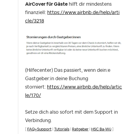
AirCover für Gäste
hilft dir mindestens
finanziell:
https://www.airbnb.de/help/arti
cle/3218
(Hilfecenter) Das passiert, wenn dein:e
Gastgeber:in deine Buchung
storniert:
https://www.airbnb.de/help/artic
le/170/
Setze dich also sofort mit dem Support in
Verbindung.
[
FAQ+Support
|
Tutorials
|
Ratgeber
|
HSC Ba-Wü
]