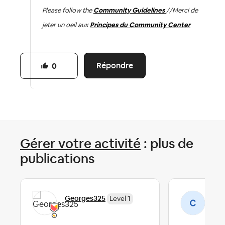
Please follow the
Community Guidelines
//
Merci de
jeter un oeil aux
Principes du Community Center
Répondre
0
Gérer votre activité
: plus de
publications
Georges325
Car
Level 1