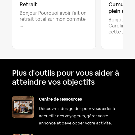
Retrait
Cumul emp
plein et g
Bonjour Pourquoi avoir fait un
retrait total sur mon commte
Bonjour, Je
...
Caroline, je
Der
cette ...
Plus d'outils pour vous aider à
atteindre vos objectifs
Centre de ressources
Découvrez des guides pour vous aider à
accueillir des voyageurs, gérer votre
annonce et développer votre activité.