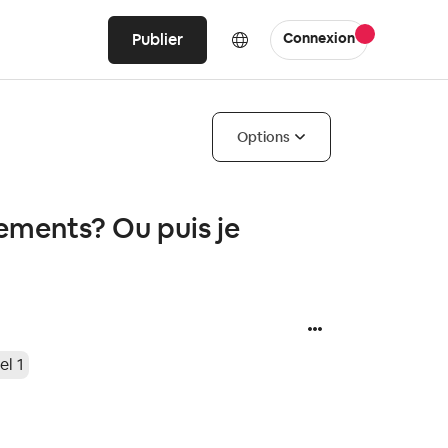
Publier
Connexion
Options
ements? Ou puis je
el 1