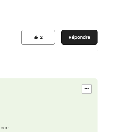
Répondre
2
once: