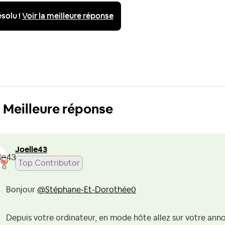
solu !
Voir la meilleure réponse
Meilleure réponse
Joelle43
Top Contributor
Bonjour
@Stéphane-Et-Dorothée0
Depuis votre ordinateur, en mode hôte allez sur votre ann