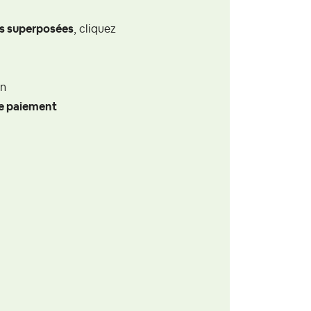
es superposées
, cliquez
an
e paiement