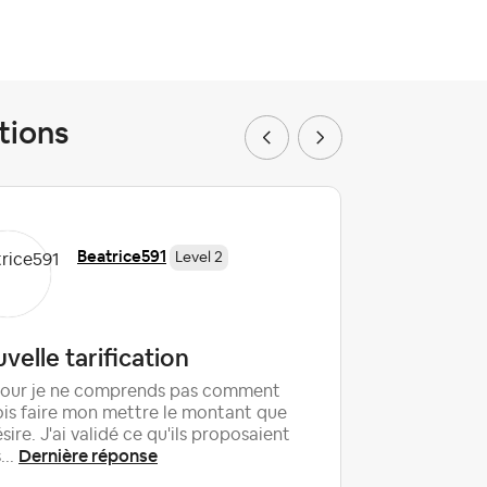
tions
Beatrice591
Level 2
velle tarification
Commen
ménage 
jour je ne comprends pas comment
quand v
ois faire mon mettre le montant que
ésire. J'ai validé ce qu'ils proposaient
Bonjour à 
Dernière réponse
...
logements 