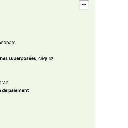
annonce:
ignes superposées
, cliquez
cran
n de paiement