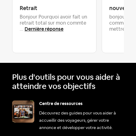
Retrait
nouvelle t
Bonjour Pourquoi avoir fait un
bonjour je 
retrait total sur mon commte
comment je 
Dernière réponse
De
...
mettre...
Plus d'outils pour vous aider à
atteindre vos objectifs
Centre de ressources
Découvrez des guides pour vous aider à
accueillir des voyageurs, gérer votre
annonce et développer votre activité.