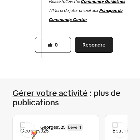
Please follow the
Community Guidelines
//
Merci de jeter un oeil aux
Principes du
Community Center
Répondre
0
Gérer votre activité
: plus de
publications
Georges325
Bea
Level 1