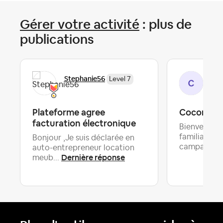
Gérer votre activité
: plus de
publications
Stephanie56
Cél
Level 7
Plateforme agree
Cocon à l
facturation électronique
Bienvenue 
familiale a
Bonjour ,Je suis déclarée en
campagne..
auto-entrepreneur location
Dernière réponse
meub...