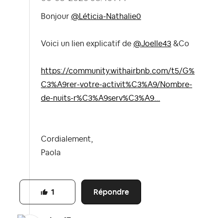
Bonjour
@Léticia-Nathalie0
Voici un lien explicatif de
@Joelle43
&Co
https://community.withairbnb.com/t5/G%
C3%A9rer-votre-activit%C3%A9/Nombre-
de-nuits-r%C3%A9serv%C3%A9...
Cordialement,
Paola
Répondre
1