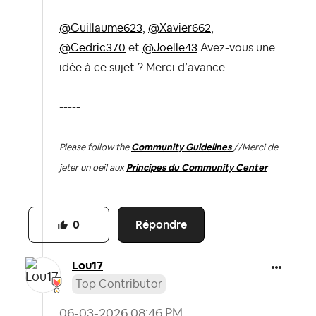
@Guillaume623
,
@Xavier662
,
@Cedric370
et
@Joelle43
Avez-vous une
idée à ce sujet ? Merci d’avance.
-----
Please follow the
Community Guidelines
//
Merci de
jeter un oeil aux
Principes du Community Center
Répondre
0
Lou17
Top Contributor
‎06-03-2026
08:46 PM