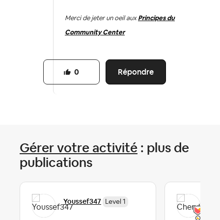
Merci de jeter un oeil aux
Principes du
Community Center
Répondre
0
Gérer votre activité
: plus de
publications
Youssef347
Che
Level 1