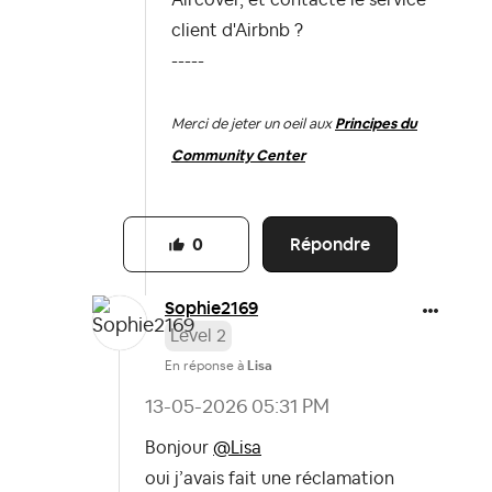
Aircover, et contacté le service
client d'Airbnb ?
-----
Merci de jeter un oeil aux
Principes du
Community Center
Répondre
0
Sophie2169
Level 2
En réponse à
Lisa
‎13-05-2026
05:31 PM
Bonjour
@Lisa
oui j’avais fait une réclamation