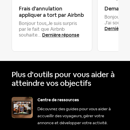
Frais d'annulation
Demande d
appliquer a tort par Airbnb
Bonjour, j'a
J'ai souvent
Bonjour tous,Je suis surpris
Dernière ré
par le fait que Airbnb
Dernière réponse
souhaite...
Plus d'outils pour vous aider à
atteindre vos objectifs
Centre de ressources
Découvrez des guides pour vous aider à
accueillir des voyageurs, gérer votre
annonce et développer votre activité.