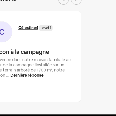
Célestine4
Level 1
con à la campagne
Abus d
Airbnb 
venue dans notre maison familiale au
 de la campagne !Installée sur un
Après une
e terrain arboré de 1700 m², notre
la platefo
Dernière réponse
on ...
doivent p
locataire. 