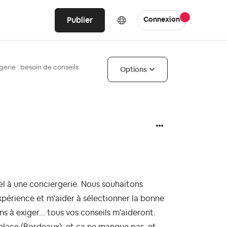
Publier
Connexion
gerie : besoin de conseils
Options
el à une conciergerie. Nous souhaitons
xpérience et m'aider à sélectionner la bonne
ns à exiger... tous vos conseils m'aideront.
 place (Bordeaux), et ça ne manque pas, et