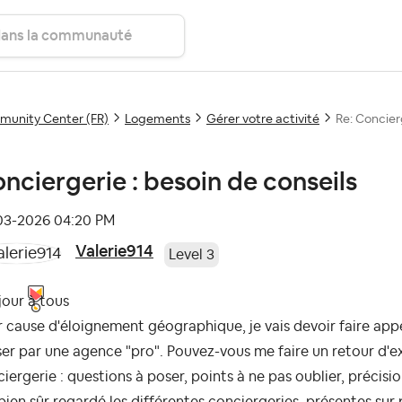
unity Center (FR)
Logements
Gérer votre activité
Re: Concier
nciergerie : besoin de conseils
-03-2026
04:20 PM
Valerie914
Level 3
jour à tous
 cause d'éloignement géographique, je vais devoir faire app
er par une agence "pro". Pouvez-vous me faire un retour d'e
iergerie : questions à poser, points à ne pas oublier, précisio
 bien sûr regardé les différentes conciergeries présentes sur