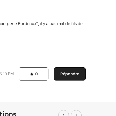
iergerie Bordeaux", il y a pas mal de fils de
Répondre
6:19 PM
0
tions