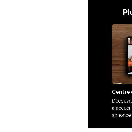
Pl
Centre 
Découvre
à accueil
annonce 