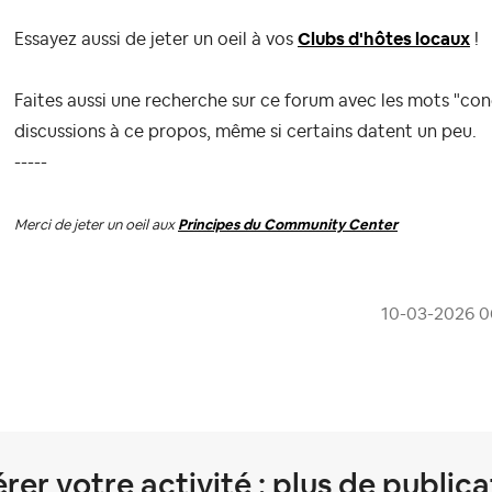
Essayez aussi de jeter un oeil à vos
Clubs d'hôtes locaux
!
Faites aussi une recherche sur ce forum avec les mots "conc
discussions à ce propos, même si certains datent un peu.
-----
Merci de jeter un oeil aux
Principes du Community Center
‎10-03-2026
0
rer votre activité
: plus de publica