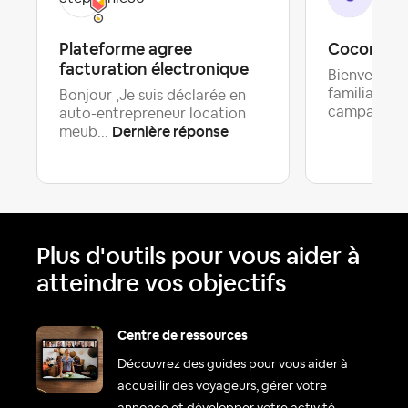
Plateforme agree
Cocon à l
facturation électronique
Bienvenue 
familiale a
Bonjour ,Je suis déclarée en
campagne..
auto-entrepreneur location
Dernière réponse
meub...
Plus d'outils pour vous aider à
atteindre vos objectifs
Centre de ressources
Découvrez des guides pour vous aider à
accueillir des voyageurs, gérer votre