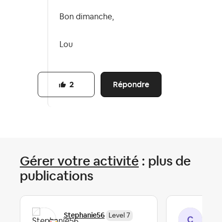
Bon dimanche,
Lou
Répondre
2
Gérer votre activité
: plus de
publications
Stephanie56
Cél
Level 7