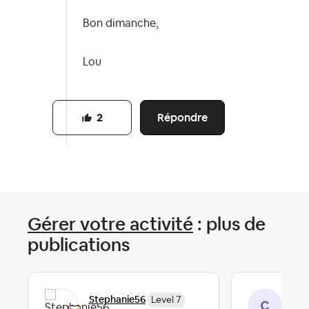
Bon dimanche,
Lou
Répondre
2
Gérer votre activité
: plus de
publications
Stephanie56
Cél
Level 7