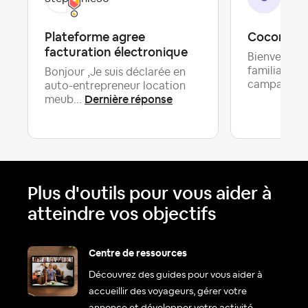
Plateforme agree
Cocon à l
facturation électronique
Bienvenue 
familiale a
Bonjour ,Je suis déclarée en
campagne..
auto-entrepreneur location
Dernière réponse
meub...
Plus d'outils pour vous aider à
atteindre vos objectifs
Centre de ressources
Découvrez des guides pour vous aider à
accueillir des voyageurs, gérer votre