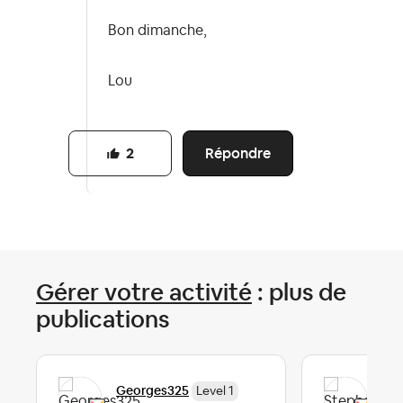
Bon dimanche,
Lou
Répondre
2
Gérer votre activité
: plus de
publications
Georges325
Ste
Level 1