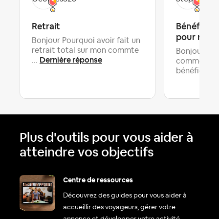
Retrait
Bénéficier
pour réser
Bonjour Pourquoi avoir fait un
retrait total sur mon commte
Bonjour, je 
Dernière réponse
...
comment on
bénéficier .
Plus d'outils pour vous aider à
atteindre vos objectifs
Centre de ressources
Découvrez des guides pour vous aider à
accueillir des voyageurs, gérer votre