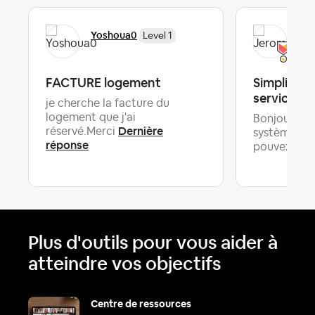
Yoshoua0
Je
Level 1
FACTURE logement
Simplificat
service
je cherche la facture du
logement que j'ai
Bonjour,Ave
Dernière
réservé.Merci
système de f
réponse
D
pouvez-...
Plus d'outils pour vous aider à
atteindre vos objectifs
Centre de ressources