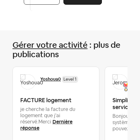
Gérer votre activité
: plus de
publications
Yoshoua0
Je
Level 1
FACTURE logement
Simplificat
service
je cherche la facture du
logement que j'ai
Bonjour,Ave
Dernière
réservé.Merci
système de f
réponse
D
pouvez-...