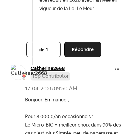
été réduit en 2026 avec l'arrivée en
vigueur de la Loi Le Meur
Répondre
1
Catherine2668
Top Contributor
‎17-04-2026
09:50 AM
Bonjour, Emmanuel,
Pour 3 000 €/an occasionnels :
Le
Micro-BIC = meilleur choix dans 90% des
cas
c’est plus
Simple, peu de paperasse et