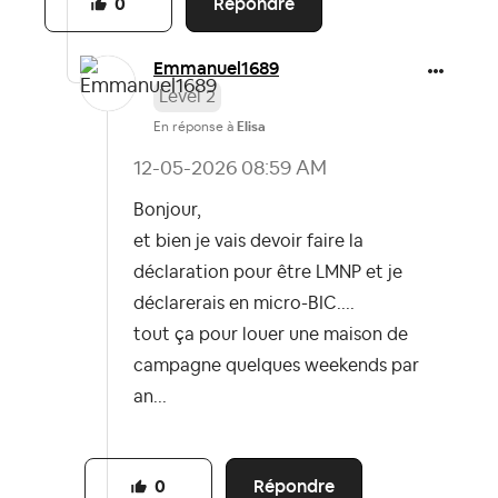
Répondre
0
Emmanuel1689
Level 2
En réponse à
Elisa
‎12-05-2026
08:59 AM
Bonjour,
et bien je vais devoir faire la
déclaration pour être LMNP et je
déclarerais en micro-BIC....
tout ça pour louer une maison de
campagne quelques weekends par
an...
Répondre
0