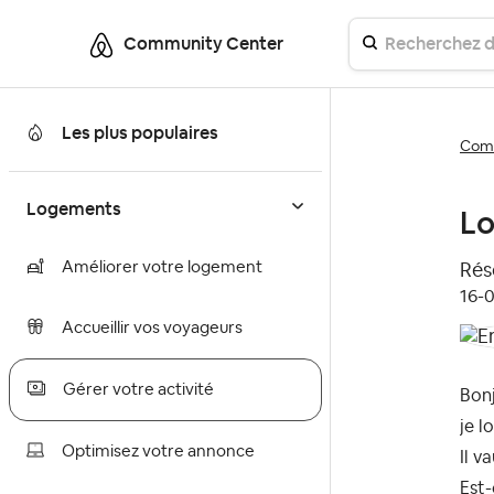
Community Center
Les plus populaires
Comm
Logements
Lo
Améliorer votre logement
Réso
‎16-
Accueillir vos voyageurs
Gérer votre activité
Bonj
je 
Optimisez votre annonce
Il v
Est-