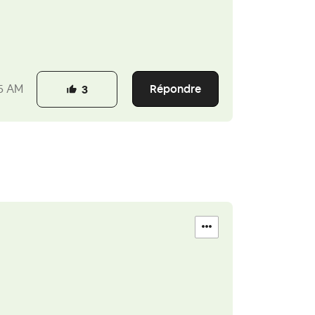
Répondre
5 AM
3