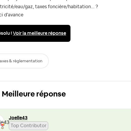
tricité/eau/gaz, taxes foncière/habitation... ?
ci d'avance
solu !
Voir la meilleure réponse
axes & règlementation
Meilleure réponse
Joelle43
Top Contributor