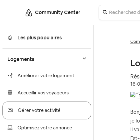
Community Center
Les plus populaires
Comm
Logements
Lo
Améliorer votre logement
Réso
‎16-
Accueillir vos voyageurs
Gérer votre activité
Bonj
je 
Optimisez votre annonce
Il v
Est-