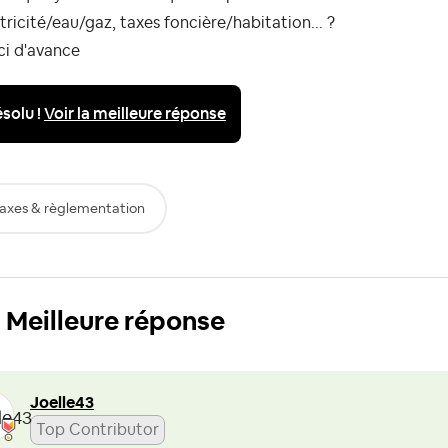
tricité/eau/gaz, taxes foncière/habitation... ?
ci d'avance
solu !
Voir la meilleure réponse
axes & règlementation
Meilleure réponse
Joelle43
Top Contributor