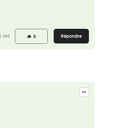
Répondre
5 AM
3