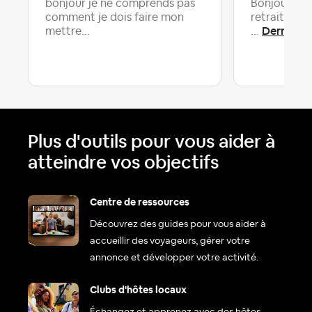
bonjour je ne comprends pas
Bonjour Pou
comment je dois faire mon
retrait tot
Dernière 
mettre...
...
Plus d'outils pour vous aider à
atteindre vos objectifs
Centre de ressources
Découvrez des guides pour vous aider à
accueillir des voyageurs, gérer votre
annonce et développer votre activité.
Clubs d'hôtes locaux
Échangez et apprenez avec des hôtes