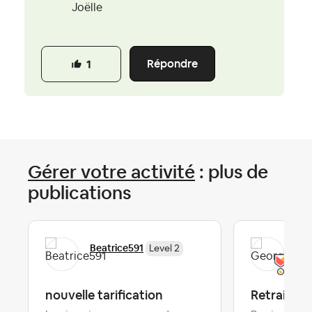
Joëlle
Répondre
1
Gérer votre activité
: plus de
publications
Beatrice591
Ge
Level 2
nouvelle tarification
Retrait