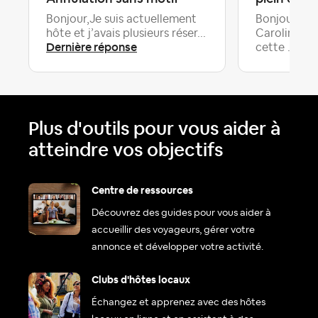
Bonjour,Je suis actuellement
Bonjour, Je
hôte et j’avais plusieurs réser...
Caroline, je
Dernière réponse
Der
cette ...
Plus d'outils pour vous aider à
atteindre vos objectifs
Centre de ressources
Découvrez des guides pour vous aider à
accueillir des voyageurs, gérer votre
annonce et développer votre activité.
Clubs d'hôtes locaux
Échangez et apprenez avec des hôtes