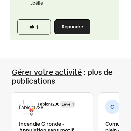
Joëlle
Répondre
1
Gérer votre activité
: plus de
publications
Fabien1238
Car
Level 1
Incendie Gironde -
Cumul emp
Annulation sans motif
plein et g