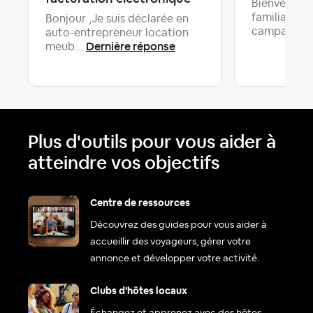
Bienvenue 
familiale a
Bonjour ,Je suis déclarée en
campagne..
auto-entrepreneur location
Dernière réponse
meub...
Plus d'outils pour vous aider à
atteindre vos objectifs
Centre de ressources
Découvrez des guides pour vous aider à
accueillir des voyageurs, gérer votre
annonce et développer votre activité.
Clubs d'hôtes locaux
Échangez et apprenez avec des hôtes