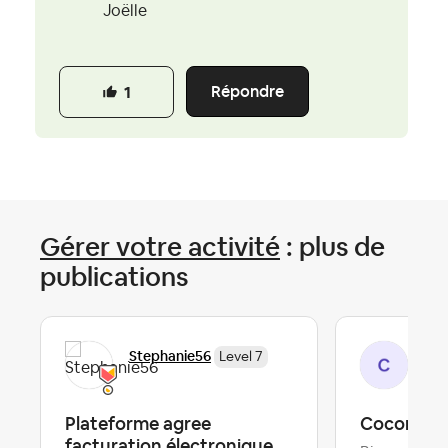
Joëlle
Répondre
1
Gérer votre activité
: plus de
publications
Stephanie56
Cél
Level 7
Plateforme agree
Cocon à l
facturation électronique