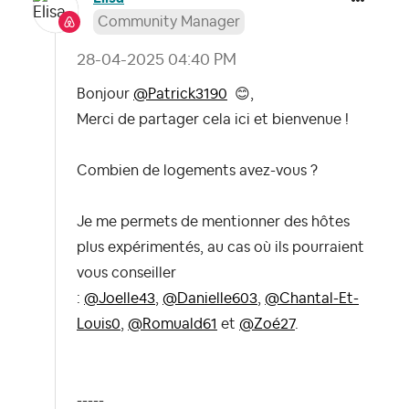
Community Manager
‎28-04-2025
04:40 PM
Bonjour
@Patrick3190
😊
,
Merci de partager cela ici et bienvenue !
Combien de logements avez-vous ?
Je me permets de mentionner des hôtes
plus expérimentés, au cas où ils pourraient
vous conseiller
:
@Joelle43
,
@Danielle603
,
@Chantal-Et-
Louis0
,
@Romuald61
et
@Zoé27
.
-----