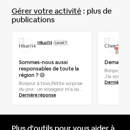
Gérer votre activité
: plus de
publications
Hikari14
Che
Level 1
Sommes-nous aussi
Demande d
responsables de toute la
Bonjour, j'a
région ? 😅
J'ai souvent
Dernière ré
Bonjour à tous,Petite surprise
du jour : un voyageur m’a lai...
Dernière réponse
Plus d'outils pour vous aider à