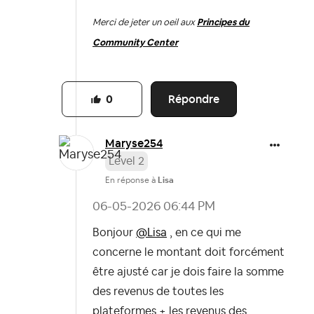
Merci de jeter un oeil aux
Principes du
Community Center
Répondre
0
Maryse254
Level 2
En réponse à
Lisa
‎06-05-2026
06:44 PM
Bonjour
@Lisa
, en ce qui me
concerne le montant doit forcément
être ajusté car je dois faire la somme
des revenus de toutes les
plateformes + les revenus des