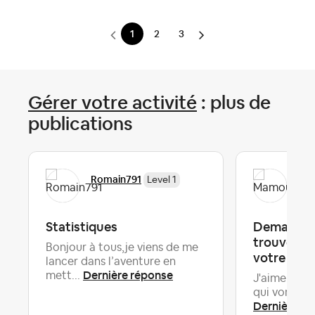
1
2
3
Gérer votre activité
: plus de
publications
Romain791
Ma
Level 1
Statistiques
Demande
trouver de
Bonjour à tous,je viens de me
votre site
lancer dans l’aventure en
Dernière réponse
mett...
J'aimerais t
qui vont rés
Dernière ré