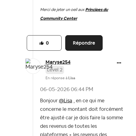
Merci de jeter un oeil aux
Principes du
Community Center
Répondre
0
Maryse254
Level 2
En réponse à
Lisa
‎06-05-2026
06:44 PM
Bonjour
@Lisa
, en ce qui me
concerne le montant doit forcément
être ajusté car je dois faire la somme
des revenus de toutes les
plateformes + les revenus des