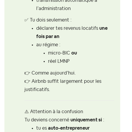
transmission automatique à
l’administration
✅
Tu dois seulement :
déclarer tes revenus locatifs
une
fois par an
au régime :
micro-BIC
ou
réel LMNP
👉
Comme aujourd’hui.
👉
Airbnb suffit largement pour les
justificatifs.
⚠️
Attention à la confusion
Tu deviens concerné
uniquement si
:
tu es
auto-entrepreneur