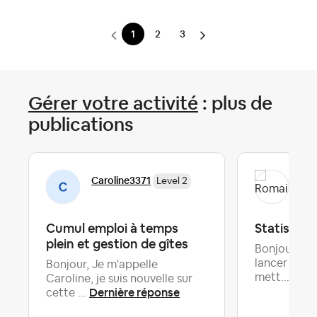
1
2
3
Gérer votre activité
: plus de
publications
Caroline3371
Rom
Level 2
Cumul emploi à temps
Statistiqu
plein et gestion de gîtes
Bonjour à t
lancer dans
Bonjour, Je m'appelle
Dern
mett...
Caroline, je suis nouvelle sur
Dernière réponse
cette ...