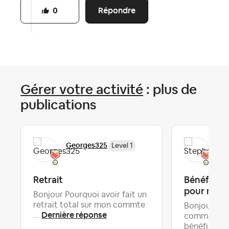
Répondre
0
Gérer votre activité
: plus de
publications
Georges325
Ste
Level 1
Retrait
Bénéficier
pour réser
Bonjour Pourquoi avoir fait un
retrait total sur mon commte
Bonjour, je 
Dernière réponse
...
comment on
bénéficier .