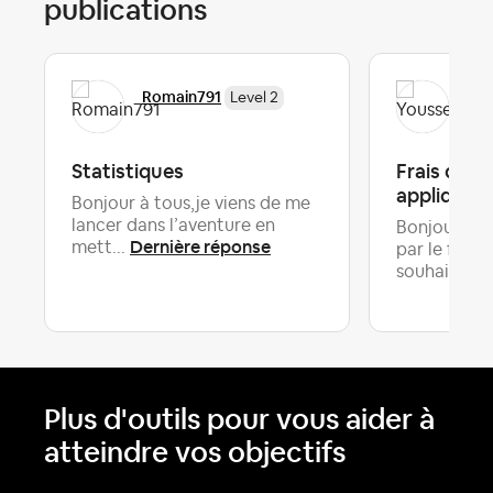
publications
Romain791
You
Level 2
Statistiques
Frais d'an
appliquer 
Bonjour à tous,je viens de me
lancer dans l’aventure en
Bonjour tous
Dernière réponse
mett...
par le fait 
D
souhaite...
Plus d'outils pour vous aider à
atteindre vos objectifs