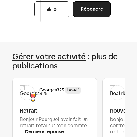
Répondre
0
Gérer votre activité
: plus de
publications
Georges325
Bea
Level 1
Retrait
nouvelle t
Bonjour Pourquoi avoir fait un
bonjour je 
retrait total sur mon commte
comment je 
Dernière réponse
De
...
mettre...