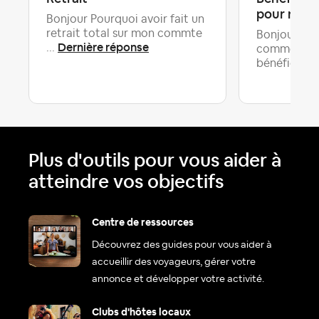
pour réser
Bonjour Pourquoi avoir fait un
retrait total sur mon commte
Bonjour, je 
Dernière réponse
...
comment on
bénéficier .
Plus d'outils pour vous aider à
atteindre vos objectifs
Centre de ressources
Découvrez des guides pour vous aider à
accueillir des voyageurs, gérer votre
annonce et développer votre activité.
Clubs d'hôtes locaux