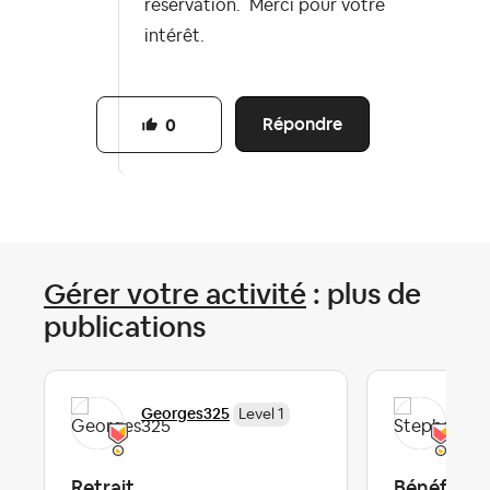
réservation. Merci pour votre
intérêt.
Répondre
0
Gérer votre activité
: plus de
publications
Georges325
Ste
Level 1
Retrait
Bénéficier