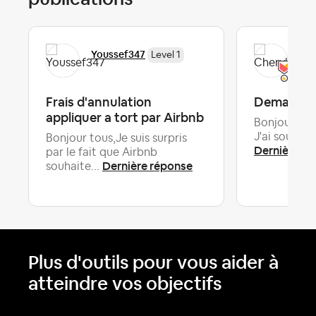
Youssef347
Che
Level 1
Frais d'annulation
Demande d
appliquer a tort par Airbnb
Bonjour, j'a
J'ai souvent
Bonjour tous,Je suis surpris
Dernière ré
par le fait que Airbnb
Dernière réponse
souhaite...
Plus d'outils pour vous aider à
atteindre vos objectifs