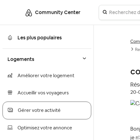
Community Center
Les plus populaires
Comm
Re
Logements
co
Améliorer votre logement
Réso
‎20
Accueillir vos voyageurs
Gérer votre activité
Optimisez votre annonce
Bonj
je n