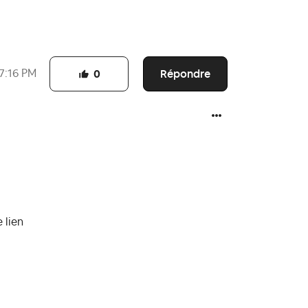
Répondre
7:16 PM
0
 lien