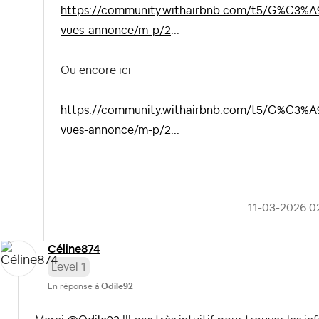
https://community.withairbnb.com/t5/G%C3%A9
vues-annonce/m-p/2
...
Ou encore ici
https://community.withairbnb.com/t5/G%C3%A9
vues-annonce/m-p/2...
‎11-03-2026
0
Céline874
Level 1
En réponse à
Odile92