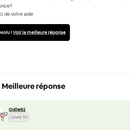
once?
i de votre aide
solu !
Voir la meilleure réponse
Meilleure réponse
Odile92
Level 10