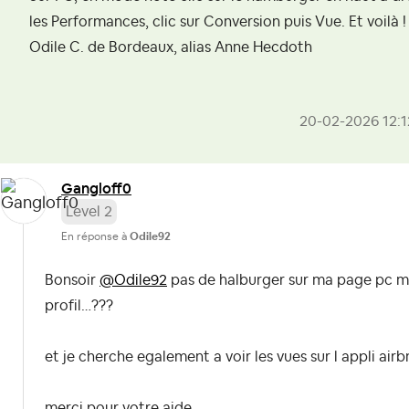
les Performances, clic sur Conversion puis Vue. Et voilà !
Odile C. de Bordeaux, alias Anne Hecdoth
‎20-02-2026
12:
Gangloff0
Level 2
En réponse à
Odile92
Bonsoir
@Odile92
pas de halburger sur ma page pc m
profil…???
et je cherche egalement a voir les vues sur l appli air
merci pour votre aide