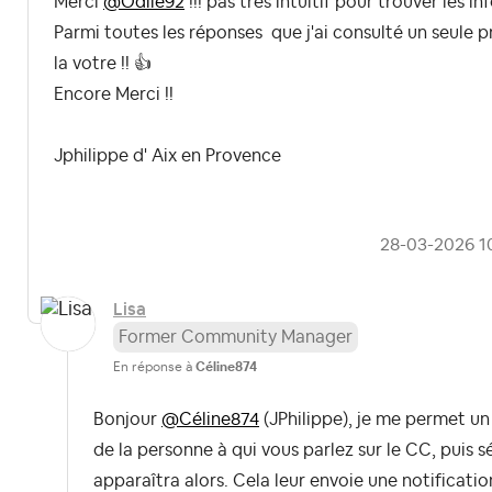
Merci
@Odile92
!!! pas très intuitif pour trouver les inf
Parmi toutes les réponses que j'ai consulté un seule pr
la votre !!
👍
Encore Merci !!
Jphilippe d' Aix en Provence
‎28-03-2026
1
Lisa
Former Community Manager
En réponse à
Céline874
Bonjour
@Céline874
(JPhilippe), j
e me permet un c
de la personne à qui vous parlez sur le CC, puis 
apparaîtra alors. Cela leur envoie une notificati