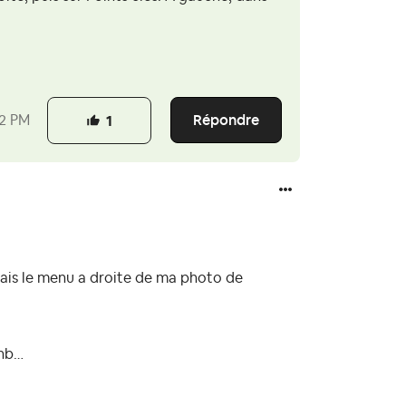
Répondre
12 PM
1
ais le menu a droite de ma photo de
bnb…