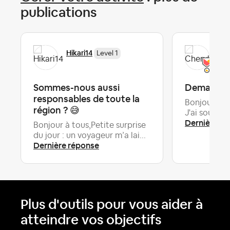
publications
Hikari14
Che
Level 1
Sommes-nous aussi
Demande d
responsables de toute la
Bonjour, j'a
région ? 😅
J'ai souvent
Dernière ré
Bonjour à tous,Petite surprise
du jour : un voyageur m’a lai...
Dernière réponse
Plus d'outils pour vous aider à
atteindre vos objectifs