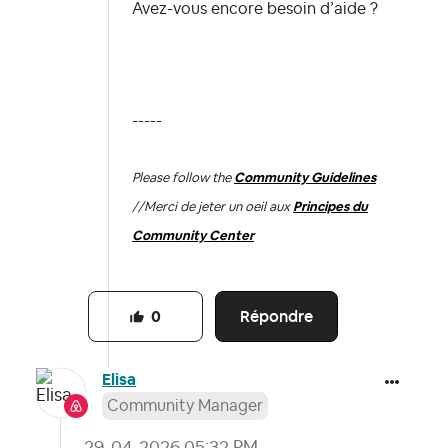
Avez-vous encore besoin d’aide ?
-----
Please follow the
Community Guidelines
//
Merci de jeter un oeil aux
Principes du
Community Center
Répondre
0
Elisa
Community Manager
‎29-04-2026
05:32 PM