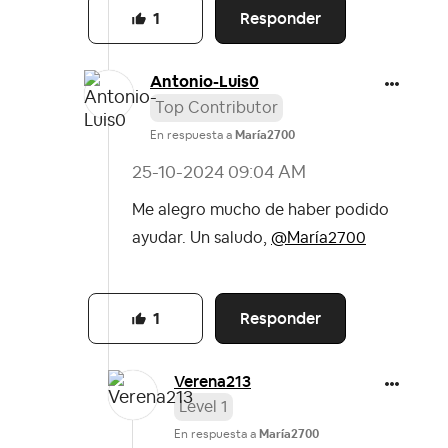
Responder
1
Antonio-Luis0
Top Contributor
En respuesta a
María2700
‎25-10-2024
09:04 AM
Me alegro mucho de haber podido
ayudar. Un saludo,
@María2700
Responder
1
Verena213
Level 1
En respuesta a
María2700