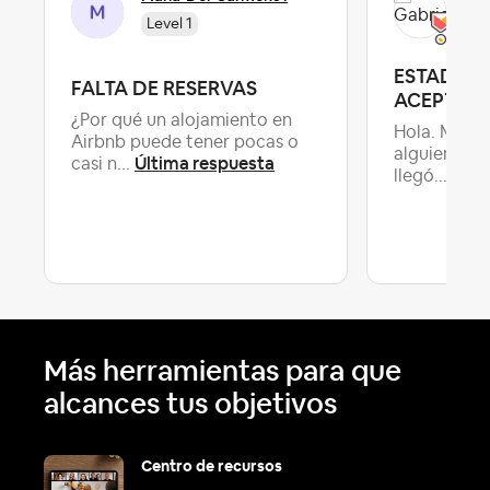
Gab
Level 1
ESTADIA 
FALTA DE RESERVAS
ACEPTAD
¿Por qué un alojamiento en
Hola. Mucha
Airbnb puede tener pocas o
alguien pu
Última respuesta
casi n...
Últi
llegó...
Más herramientas para que
alcances tus objetivos
Centro de recursos