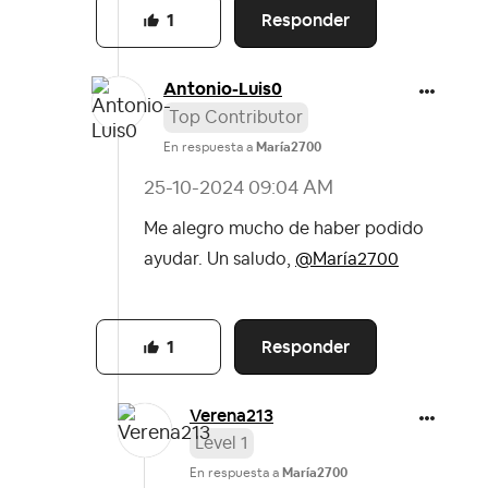
Responder
1
Antonio-Luis0
Top Contributor
En respuesta a
María2700
‎25-10-2024
09:04 AM
Me alegro mucho de haber podido
ayudar. Un saludo,
@María2700
Responder
1
Verena213
Level 1
En respuesta a
María2700