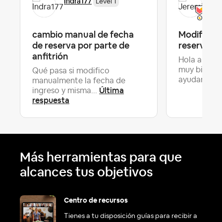
Indra177
Jer
Level 1
cambio manual de fecha
Modificac
de reserva por parte de
reserva
anfitrión
Hola a todo
muy bien!! 
Qué pasa si modifico
ayudar co..
manualmente la fecha de
Última
ingreso y misma...
respuesta
Más herramientas para que
alcances tus objetivos
Centro de recursos
Tienes a tu disposición guías para recibir a