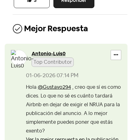
Responder
3
Mejor Respuesta
Antonio-Luis0
Top Contributor
‎01-06-2026
07:14 PM
Hola
@Gustavo294
, creo que sí es como
dices. Lo que no sé es cuánto tardará
Airbnb en dejar de exigir el NRUA para la
publicación del anuncio. A lo mejor
simplemente puedes poner que estás
exento?
Ver la mejor respuesta en la publicación