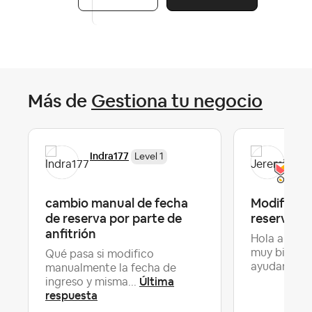
Más de
Gestiona tu negocio
Indra177
Jer
Level 1
cambio manual de fecha
Modificac
de reserva por parte de
reserva
anfitrión
Hola a todo
muy bien!! 
Qué pasa si modifico
ayudar co..
manualmente la fecha de
Última
ingreso y misma...
respuesta