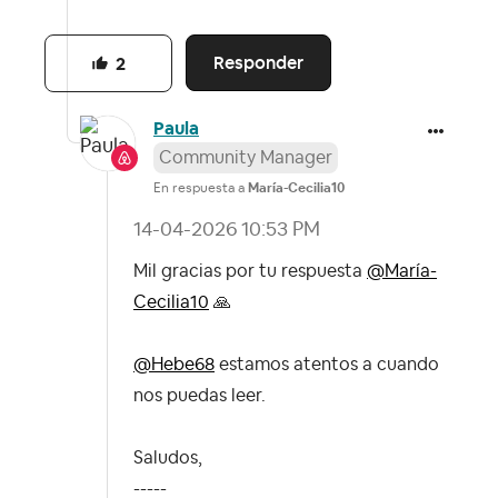
Responder
2
Paula
Community Manager
En respuesta a
María-Cecilia10
‎14-04-2026
10:53 PM
Mil gracias por tu respuesta
@María-
Cecilia10
🙏
@Hebe68
estamos atentos a cuando
nos puedas leer.
Saludos,
-----