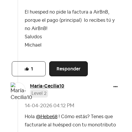
El huesped no pide la factura a AirBnB,
porque el pago (principal) lo recibes tú y
no AirBnB!
Saludos
Michael
Responder
1
María-Cecilia10
Level 2
‎14-04-2026
04:12 PM
Hola
@Hebe68
! Cómo estás? Tenes que
facturarle al huésped con tu monotributo