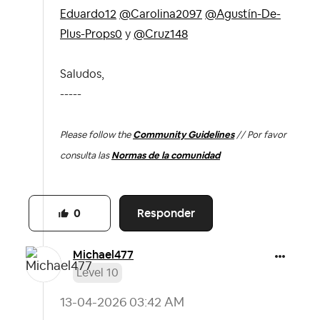
Eduardo12
@Carolina2097
@Agustín-De-
Plus-Props0
y
@Cruz148
Saludos,
-----
Please follow the
Community Guidelines
// Por favor
consulta las
Normas de la comunidad
Responder
0
Michael477
Level 10
‎13-04-2026
03:42 AM