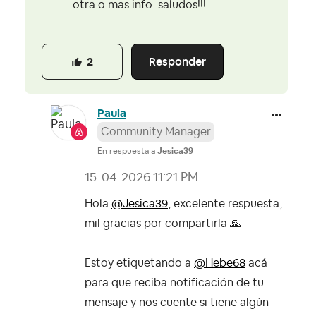
otra o mas info. saludos!!!
Responder
2
Paula
Community Manager
En respuesta a
Jesica39
‎15-04-2026
11:21 PM
Hola
@Jesica39
, excelente respuesta,
mil gracias por compartirla
🙏
Estoy etiquetando a
@Hebe68
acá
para que reciba notificación de tu
mensaje y nos cuente si tiene algún