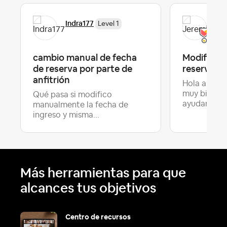
Indra177
Jer
Level 1
cambio manual de fecha
Modificac
de reserva por parte de
reserva
anfitrión
Hola a todo
muy bien!! 
Qué pasa si modifico
ayudar co..
manualmente la fecha de
ingreso y misma...
Más herramientas para que
alcances tus objetivos
Centro de recursos